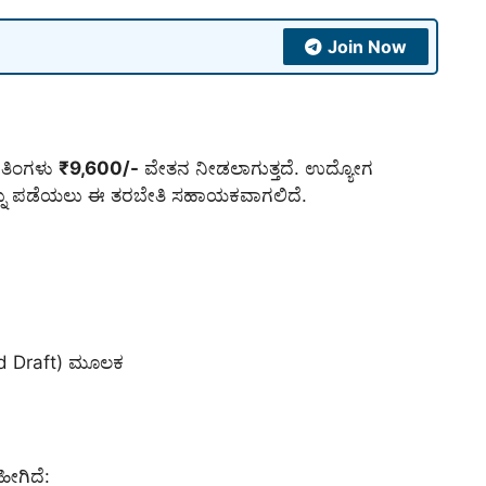
Join Now
ಿ ತಿಂಗಳು
₹9,600/-
ವೇತನ ನೀಡಲಾಗುತ್ತದೆ. ಉದ್ಯೋಗ
್ನು ಪಡೆಯಲು ಈ ತರಬೇತಿ ಸಹಾಯಕವಾಗಲಿದೆ.
and Draft) ಮೂಲಕ
ಹೀಗಿದೆ: