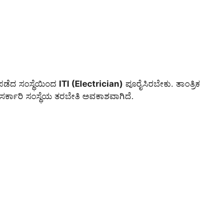
ೆ ಪಡೆದ ಸಂಸ್ಥೆಯಿಂದ
ITI (Electrician)
ಪೂರೈಸಿರಬೇಕು. ತಾಂತ್ರಿಕ
 ಸರ್ಕಾರಿ ಸಂಸ್ಥೆಯ ತರಬೇತಿ ಅವಕಾಶವಾಗಿದೆ.