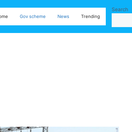
Search
ome
Gov scheme
News
Trending