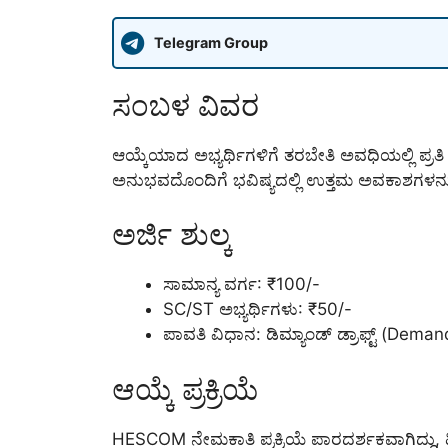
Telegram Group
ಸಂಬಳ ವಿವರ
ಆಯ್ಕೆಯಾದ ಅಭ್ಯರ್ಥಿಗಳಿಗೆ ತರಬೇತಿ ಅವಧಿಯಲ್ಲಿ ಪ್ರತ
ಅನುಭವದೊಂದಿಗೆ ಭವಿಷ್ಯದಲ್ಲಿ ಉತ್ತಮ ಅವಕಾಶಗಳನ
ಅರ್ಜಿ ಶುಲ್ಕ
ಸಾಮಾನ್ಯ ವರ್ಗ: ₹100/-
SC/ST ಅಭ್ಯರ್ಥಿಗಳು: ₹50/-
ಪಾವತಿ ವಿಧಾನ: ಡಿಮ್ಯಾಂಡ್ ಡ್ರಾಫ್ಟ್ (Dem
ಆಯ್ಕೆ ಪ್ರಕ್ರಿಯೆ
HESCOM ನೇಮಕಾತಿ ಪ್ರಕ್ರಿಯೆ ಪಾರದರ್ಶಕವಾಗಿದ್ದು, 