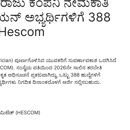
 ಸರಬರಾಜು ಕಂಪನಿ ನೇಮಕಾತಿ
ಷಿಯನ್ ಅಭ್ಯರ್ಥಿಗಳಿಗೆ 388
– Hescom
trician) ಪೂರ್ಣಗೊಳಿಸಿದ ಯುವಕರಿಗೆ ಸುವರ್ಣಾವಕಾಶ ಒದಗಿಸಿದೆ
(HESCOM). ಸಂಸ್ಥೆಯ ವತಿಯಿಂದ 2026ನೇ ಸಾಲಿನ ತರಬೇತಿ
ಿಕೃತ ಅಧಿಸೂಚನೆ ಪ್ರಕಟವಾಗಿದ್ದು, ಒಟ್ಟು 388 ಹುದ್ದೆಗಳಿಗೆ
ಭ್ಯರ್ಥಿಗಳು ನಿಗದಿತ ದಿನಾಂಕದೊಳಗೆ ಅರ್ಜಿ ಸಲ್ಲಿಸಬಹುದು.
ನಿ ಲಿಮಿಟೆಡ್ (HESCOM)