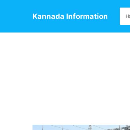
Skip
to
Kannada Information
H
content