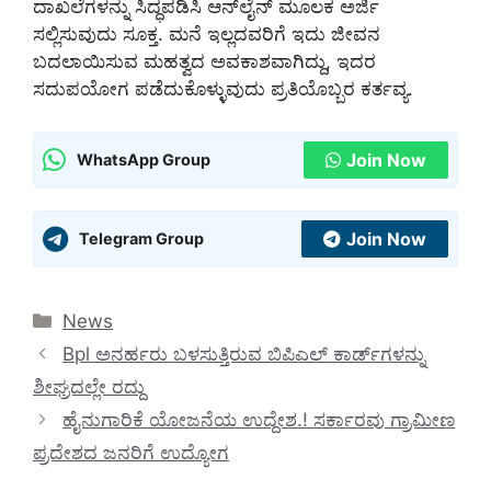
ದಾಖಲೆಗಳನ್ನು ಸಿದ್ಧಪಡಿಸಿ ಆನ್‌ಲೈನ್ ಮೂಲಕ ಅರ್ಜಿ
ಸಲ್ಲಿಸುವುದು ಸೂಕ್ತ. ಮನೆ ಇಲ್ಲದವರಿಗೆ ಇದು ಜೀವನ
ಬದಲಾಯಿಸುವ ಮಹತ್ವದ ಅವಕಾಶವಾಗಿದ್ದು, ಇದರ
ಸದುಪಯೋಗ ಪಡೆದುಕೊಳ್ಳುವುದು ಪ್ರತಿಯೊಬ್ಬರ ಕರ್ತವ್ಯ.
Join Now
WhatsApp Group
Join Now
Telegram Group
Categories
News
Bpl ಅನರ್ಹರು ಬಳಸುತ್ತಿರುವ ಬಿಪಿಎಲ್‌ ಕಾರ್ಡ್‌ಗಳನ್ನು
ಶೀಘ್ರದಲ್ಲೇ ರದ್ದು
ಹೈನುಗಾರಿಕೆ ಯೋಜನೆಯ ಉದ್ದೇಶ.! ಸರ್ಕಾರವು ಗ್ರಾಮೀಣ
ಪ್ರದೇಶದ ಜನರಿಗೆ ಉದ್ಯೋಗ