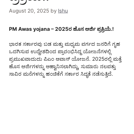
August 20, 2025
by
Ishu
PM Awas yojana – 2025ರ ಹೊಸ ಅರ್ಜಿ ಪ್ರಕ್ರಿಯೆ.!
ಭಾರತ ಸರ್ಕಾರವು ಬಡ ಮತ್ತು ಮಧ್ಯಮ ವರ್ಗದ ಜನರಿಗೆ ಗೃಹ
ಒದಗಿಸುವ ಉದ್ದೇಶದಿಂದ ಪ್ರಾರಂಭಿಸಿದ್ದ ಯೋಜನೆಗಳಲ್ಲಿ
ಪ್ರಮುಖವಾದುದು ಪಿಎಂ ಆವಾಸ್ ಯೋಜನೆ. 2025ರಲ್ಲಿ ಮತ್ತೆ
ಹೊಸ ಅರ್ಜಿಗಳನ್ನು ಆಹ್ವಾನಿಸಲಾಗಿದ್ದು, ಸುಮಾರು ನಲವತ್ತು
ಸಾವಿರ ಮನೆಗಳನ್ನು ಹಂಚಿಕೆಗೆ ಸರ್ಕಾರ ಸಿದ್ಧತೆ ನಡೆಸುತ್ತಿದೆ.