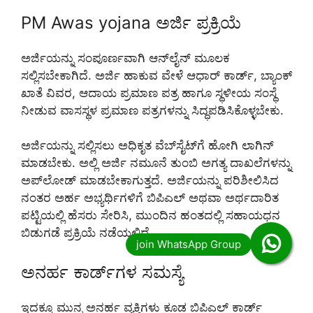
PM Awas yojana ಅರ್ಜಿ ಪ್ರಕ್ರಿಯೆ
ಅರ್ಜಿಯನ್ನು ಸಂಪೂರ್ಣವಾಗಿ ಆನ್‌ಲೈನ್ ಮೂಲಕ
ಸಲ್ಲಿಸಬೇಕಾಗಿದೆ. ಅರ್ಜಿ ಹಾಕುವ ವೇಳೆ ಆಧಾರ್ ಕಾರ್ಡ್, ಬ್ಯಾಂಕ್
ಖಾತೆ ವಿವರ, ಆದಾಯ ಪ್ರಮಾಣ ಪತ್ರ ಹಾಗೂ ಸ್ಥಳೀಯ ಸಂಸ್ಥೆ
ನೀಡುವ ವಾಸಸ್ಥಳ ಪ್ರಮಾಣ ಪತ್ರಗಳನ್ನು ಸಿದ್ಧಪಡಿಸಿಕೊಳ್ಳಬೇಕು.
ಅರ್ಜಿಯನ್ನು ಸಲ್ಲಿಸಲು ಅಧಿಕೃತ ವೆಬ್‌ಸೈಟ್‌ಗೆ ಹೋಗಿ ಲಾಗಿನ್
ಮಾಡಬೇಕು. ಅಲ್ಲಿ ಅರ್ಜಿ ನಮೂನೆ ತುಂಬಿ ಅಗತ್ಯ ದಾಖಲೆಗಳನ್ನು
ಅಪ್‌ಲೋಡ್ ಮಾಡಬೇಕಾಗುತ್ತದೆ. ಅರ್ಜಿಯನ್ನು ಪರಿಶೀಲಿಸಿದ
ನಂತರ ಅರ್ಹ ಅಭ್ಯರ್ಥಿಗಳಿಗೆ ಬಿಪಿಎಲ್ ಅಥವಾ ಅರ್ಥದಾರಿತ
ಪಟ್ಟಿಯಲ್ಲಿ ಹೆಸರು ಸೇರಿಸಿ, ಮುಂದಿನ ಹಂತದಲ್ಲಿ ಸಹಾಯಧನ
ಬಿಡುಗಡೆ ಪ್ರಕ್ರಿಯೆ ನಡೆಯಲಿದೆ.
ಅನರ್ಹ ಕಾರ್ಡ್‌ಗಳ ಸಮಸ್ಯೆ
ಇದಕ್ಕೂ ಮುನ್ನ ಅನರ್ಹ ವ್ಯಕ್ತಿಗಳು ಕೂಡ ಬಿಪಿಎಲ್ ಕಾರ್ಡ್