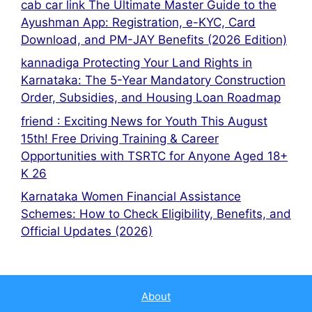
cab car link The Ultimate Master Guide to the
Ayushman App: Registration, e-KYC, Card
Download, and PM-JAY Benefits (2026 Edition)
kannadiga Protecting Your Land Rights in
Karnataka: The 5-Year Mandatory Construction
Order, Subsidies, and Housing Loan Roadmap
friend : Exciting News for Youth This August
15th! Free Driving Training & Career
Opportunities with TSRTC for Anyone Aged 18+
K 26
Karnataka Women Financial Assistance
Schemes: How to Check Eligibility, Benefits, and
Official Updates (2026)
About