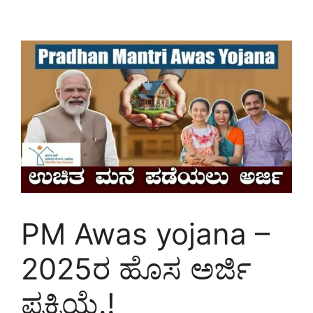
PM Awas yojana –
2025ರ ಹೊಸ ಅರ್ಜಿ
ಪ್ರಕ್ರಿಯೆ.!