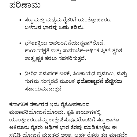
ಪರಿಣಾಮ
ಸಣ್ಣ ಮತ್ತು ಮಧ್ಯಮ ರೈತರಿಗೆ ಯಂತ್ರೋಪಕರಣ
ಬಳಸುವ ಭಾರವು ಬಹು ಕಡಿಮೆ.
ಭೌತಶಕ್ತಿಯ ಅವಲಂಬನೆಯುನ್ಹವಾಗಿರೊದೆ,
ಕಾರ್ಯದಕ್ಷತೆ ಮತ್ತು ಸಾಮಾಜಿಕ–ಆರ್ಥಿಕ ಸ್ಥಿತಿಗೆ ತ್ವರಿತ
ಉತ್ಕೃಷ್ಟತೆ ತರಲು ಸಹಕರಿಸುತ್ತದೆ.
ನೀರಿನ ಸಮರ್ಪಕ ಬಳಕೆ, ಸಿಂಚಾಯನ ಪ್ರಮಾಣ, ಮತ್ತು
ಸುಗಮ ಸಂಸ್ಕರಣೆ ಮೂಲಕ
ಫಲೋತ್ಪಾದನೆ ಹೆಚ್ಚಿಸಲು
ಸಹಾಯಮಾಡುತ್ತದೆ
ಕರ್ನಾಟಕ ಸರ್ಕಾರದ ಇದು ರೈತೋಪಕಾರದ
ಮಹಾಪರಿಯೋಜನೆಯೊಂದು. ಕೃಷಿ ಕಾರ್ಯಗಳಲ್ಲಿ
ಯಾಂತ್ರೀಕರಣವನ್ನು ಉತ್ತೇಜಿಸುವುದರೊಂದಿಗೆ ಸಣ್ಣ ಹಾಗೂ
ಅತಿಮಾರು ರೈತರು ಆರ್ಥಿಕ ಭಾರ ತೆರವು ಮಾಡಿಕೊಳ್ಳಲು ಈ
ಸಬ್ಸಿಡಿ ಯೋಜನೆ ಮಹತ್ವದ ಅಂಶ. ಅರ್ಹ ರೈತರು ತಡ ಮಾಡದೇ