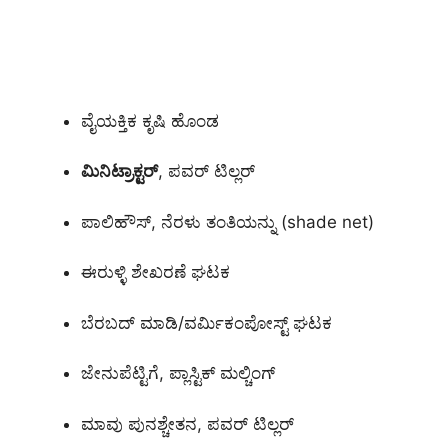
ವೈಯಕ್ತಿಕ ಕೃಷಿ ಹೊಂಡ
ಮಿನಿ‌‌ಟ್ರಾಕ್ಟರ್
, ಪವರ್ ಟಿಲ್ಲರ್
ಪಾಲಿಹೌಸ್, ನೆರಳು ತಂತಿಯನ್ನು (shade net)
ಈರುಳ್ಳಿ ಶೇಖರಣೆ ಘಟಕ
ಬೆರಬದ್ ಮಾಡಿ/ವರ್ಮಿ‌ಕಂಪೋಸ್ಟ್ ಘಟಕ
ಜೇನುಪೆಟ್ಟಿಗೆ, ಪ್ಲಾಸ್ಟಿಕ್ ಮಲ್ಚಿಂಗ್
ಮಾವು ಪುನಶ್ಚೇತನ, ಪವರ್ ಟಿಲ್ಲರ್