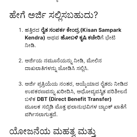
ಹೇಗೆ ಅರ್ಜಿ ಸಲ್ಲಿಸಬಹುದು?
ಹತ್ತಿರದ
ರೈತ ಸಂಪರ್ಕ ಕೇಂದ್ರ (Kisan Sampark
Kendra)
ಅಥವ
ಹೋಬಳಿ ಕೃಷಿ ಕಚೇರಿ
ಗೆ ಭೇಟಿ
ನೀಡಿ.
ಅರ್ಜಿಯ ನಮೂನೆಯನ್ನು ನೀಡಿ, ಮೇಲಿನ
ದಾಖಲಾತಿಗಳನ್ನು ಜೋಡಿಸಿ ಸಲ್ಲಿಸಿ.
ಅರ್ಜಿ ಪ್ರಕ್ರಿಯೆಯ ನಂತರ, ಆಯ್ಕೆಯಾದ ರೈತರು ನೀಡಿದ
ಉಪಕರಣವನ್ನು ಖರೀದಿಸಿ, ಅಧೋವ್ಯವಸ್ಥಿತ ಪರಿಶೀಲನೆ
ಬಳಿಕ
DBT (Direct Benefit Transfer)
ಮೂಲಕ ಸಬ್ಸಿಡಿ ಮೊತ್ತ ಫಲಾನುಭವಿಗಳ ಬ್ಯಾಂಕ್ ಖಾತೆಗೆ
ವರ್ಗಿಸಲಾಗುತ್ತದೆ.
ಯೋಜನೆಯ ಮಹತ್ವ ಮತ್ತು